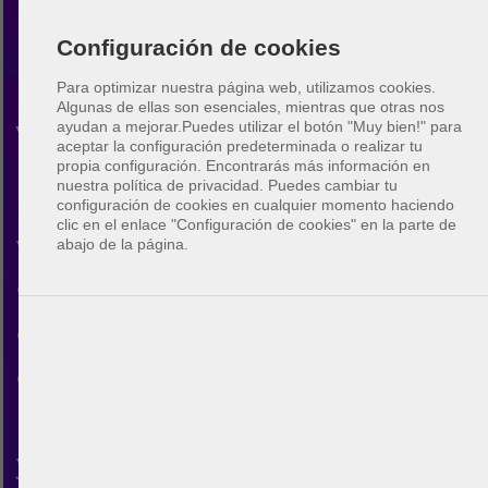
Configuración de cookies
Para optimizar nuestra página web, utilizamos cookies.
Algunas de ellas son esenciales, mientras que otras nos
ayudan a mejorar.
Puedes utilizar el botón "Muy bien!" para
Vóley playa Palm Coast
aceptar la configuración predeterminada o realizar tu
propia configuración. Encontrarás más información en
nuestra política de privacidad. Puedes cambiar tu
Descubre la comunidad de
configuración de cookies en cualquier momento haciendo
clic en el enlace "Configuración de cookies" en la parte de
voleibol de playa en Palm
abajo de la página.
Coast. Con BeachUp puedes
conectar con otros jugadores,
encontrar pistas en tu ciudad,
planificar tus propios partidos
y hacer nuevos amigos.