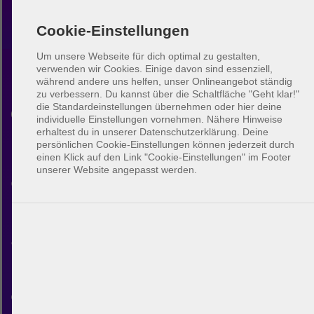
Cookie-Einstellungen
Um unsere Webseite für dich optimal zu gestalten,
verwenden wir Cookies. Einige davon sind essenziell,
während andere uns helfen, unser Onlineangebot ständig
Beachvolleyball Palm
zu verbessern.
Du kannst über die Schaltfläche "Geht klar!"
die Standardeinstellungen übernehmen oder hier deine
Coast
individuelle Einstellungen vornehmen. Nähere Hinweise
erhaltest du in unserer Datenschutzerklärung. Deine
persönlichen Cookie-Einstellungen können jederzeit durch
Entdecke die Beachvolleyball-
einen Klick auf den Link "Cookie-Einstellungen" im Footer
unserer Website angepasst werden.
Community in Palm Coast. Mit
BeachUp kannst du dich mit
anderen Spielern verbinden,
Plätze in deiner Stadt finden,
deine eigenen Spiele planen