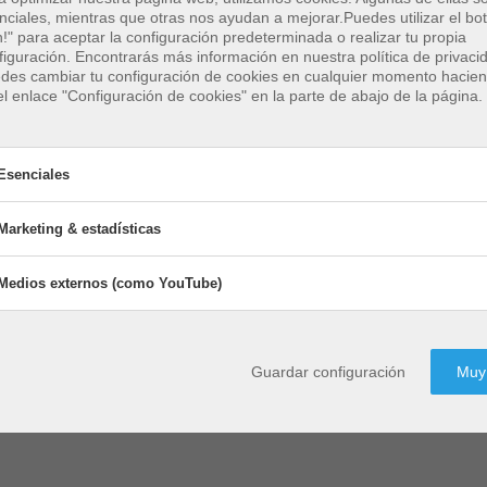
nciales, mientras que otras nos ayudan a mejorar.
Puedes utilizar el b
n!" para aceptar la configuración predeterminada o realizar tu propia
figuración. Encontrarás más información en nuestra política de privaci
des cambiar tu configuración de cookies en cualquier momento hacien
el enlace "Configuración de cookies" en la parte de abajo de la página.
ugares para jugar en B
BeachUp
Esenciales
Marketing & estadísticas
enciales
 cookies esenciales permiten funciones básicas y son necesarias para 
Medios externos (como YouTube)
Marketing & estadísticas
activadas
Activadas
recto funcionamiento del sitio web.
Marketing
&
Las cookies de marketing son util
estadísticas
Medios externos (como Yo
activadas
Activadas
cta a:
por terceros para mostrar publici
Medios
Guardar configuración
Muy 
externos
personalizada. Lo hacen rastreand
istema de gestión de contenidos
Las cookies de marketing son util
(como
visitantes a través de los sitios we
YouTube)
por terceros para mostrar publici
personalizada. Lo hacen rastreand
Afecta a:
visitantes a través de los sitios we
Google Analytics