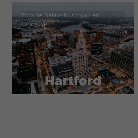
Foto de
Balazs Busznyak
en
Unsplash
Hartford