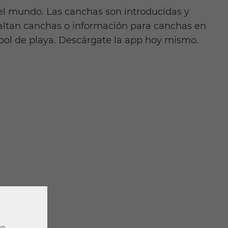
el mundo. Las canchas son introducidas y
 faltan canchas o información para canchas en
bol de playa. Descárgate la app hoy mismo.
on