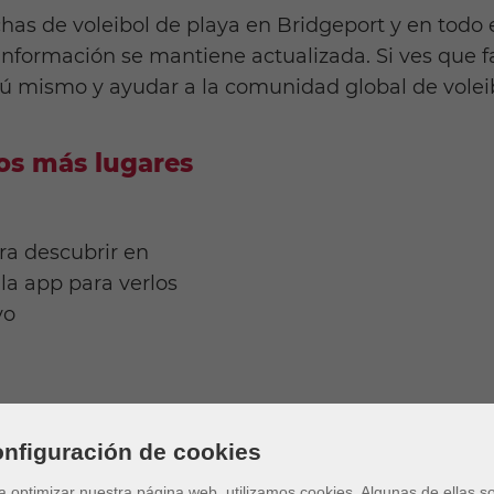
has de voleibol de playa en Bridgeport y en todo 
 información se mantiene actualizada. Si ves que
tú mismo y ayudar a la comunidad global de volei
s más lugares
ra descubrir en
la app para verlos
vo
nfiguración de cookies
a optimizar nuestra página web, utilizamos cookies. Algunas de ellas s