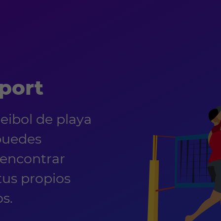
port
eibol de playa
puedes
 encontrar
 tus propios
s.