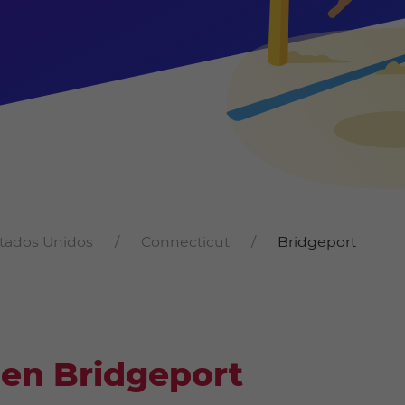
tados Unidos
Connecticut
Bridgeport
 en Bridgeport