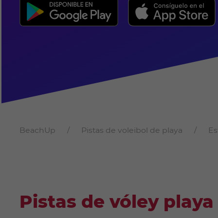
BeachUp
Pistas de voleibol de playa
Es
Pistas de vóley playa