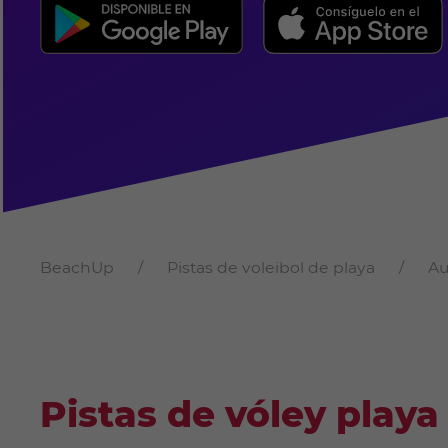
BeachUp
Pistas de voleibol de playa
Au
Pistas de vóley playa