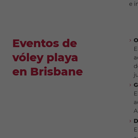
e i
Eventos de
O
E
vóley playa
a
d
en Brisbane
j
G
E
a
A
D
E