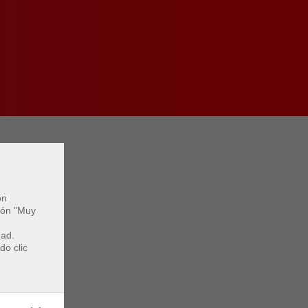
on
otón "Muy
dad.
do clic