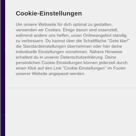
Cookie-Einstellungen
Um unsere Webseite für dich optimal zu gestalten,
verwenden wir Cookies. Einige davon sind essenziell,
während andere uns helfen, unser Onlineangebot ständig
Beachvolleyball South
zu verbessern.
Du kannst über die Schaltfläche "Geht klar!"
die Standardeinstellungen übernehmen oder hier deine
Carolina
individuelle Einstellungen vornehmen. Nähere Hinweise
erhaltest du in unserer Datenschutzerklärung. Deine
persönlichen Cookie-Einstellungen können jederzeit durch
Entdecke die Beachvolleyball-
einen Klick auf den Link "Cookie-Einstellungen" im Footer
unserer Website angepasst werden.
Community in South Carolina.
Mit BeachUp kannst du dich
mit anderen Spielern
verbinden, Plätze in deiner
Stadt finden, deine eigenen