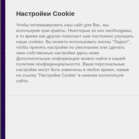
Настройки Cookie
Чтобы оптимизировать наш сайт для Вас, мы
используем куки-файлы. Некоторые из них необходимы,
в то время как другие помогают нам постоянно улучшать
Пляжный волейбол South
наши cookies.
Вы можете использовать кнопку "Ладно!",
чтобы принять настройки по умолчанию или сделать
Carolina
свои собственные настройки здесь ниже.
Дополнительную информацию можно найти в нашей
политике конфиденциальности. Ваши персональные
Открой для себя сообщество
настройки могут быть изменены в любое время, нажав
на ссылку "Настройки Cookie" в нижнем колонтитуле
пляжного волейбола в South
сайта.
Carolina. С помощью BeachUp
ты можешь общаться с другими
игроками, находить площадки в
своём городе, планировать