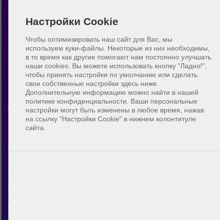
Настройки Cookie
Чтобы оптимизировать наш сайт для Вас, мы
используем куки-файлы. Некоторые из них необходимы,
в то время как другие помогают нам постоянно улучшать
Пляжный волейбол
наши cookies.
Вы можете использовать кнопку "Ладно!",
чтобы принять настройки по умолчанию или сделать
Missouri
свои собственные настройки здесь ниже.
Дополнительную информацию можно найти в нашей
политике конфиденциальности. Ваши персональные
Открой для себя сообщество
настройки могут быть изменены в любое время, нажав
на ссылку "Настройки Cookie" в нижнем колонтитуле
пляжного волейбола в Missouri.
сайта.
С помощью BeachUp ты
можешь общаться с другими
игроками, находить площадки в
своём городе, планировать