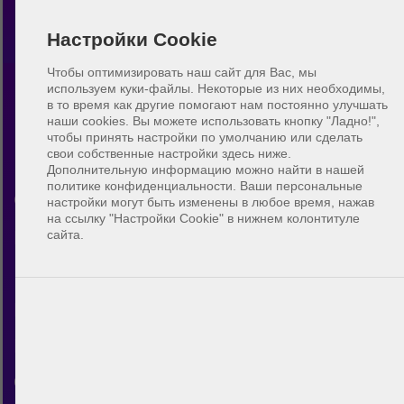
Настройки Cookie
Чтобы оптимизировать наш сайт для Вас, мы
используем куки-файлы. Некоторые из них необходимы,
в то время как другие помогают нам постоянно улучшать
Пляжный волейбол Батон-
наши cookies.
Вы можете использовать кнопку "Ладно!",
чтобы принять настройки по умолчанию или сделать
Руж
свои собственные настройки здесь ниже.
Дополнительную информацию можно найти в нашей
политике конфиденциальности. Ваши персональные
Открой для себя сообщество
настройки могут быть изменены в любое время, нажав
на ссылку "Настройки Cookie" в нижнем колонтитуле
пляжного волейбола в Батон-
сайта.
Руж. С помощью BeachUp ты
можешь общаться с другими
игроками, находить площадки в
своём городе, планировать