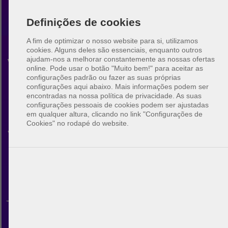
Definições de cookies
A fim de optimizar o nosso website para si, utilizamos
cookies. Alguns deles são essenciais, enquanto outros
ajudam-nos a melhorar constantemente as nossas ofertas
Voleibol de praia
online.
Pode usar o botão "Muito bem!" para aceitar as
configurações padrão ou fazer as suas próprias
Bakersfield
configurações aqui abaixo. Mais informações podem ser
encontradas na nossa política de privacidade. As suas
configurações pessoais de cookies podem ser ajustadas
Descubra a comunidade do
em qualquer altura, clicando no link "Configurações de
Cookies" no rodapé do website.
voleibol de praia em
Bakersfield. Com o BeachUp
pode ligar-se com outros
jogadores, encontrar campos
na sua cidade, planear os seus