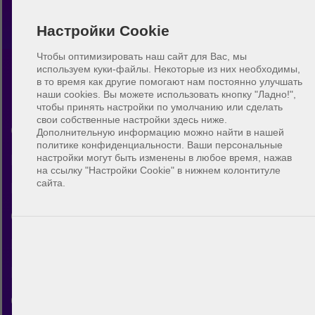
Настройки Cookie
Чтобы оптимизировать наш сайт для Вас, мы
используем куки-файлы. Некоторые из них необходимы,
в то время как другие помогают нам постоянно улучшать
Пляжный волейбол Тампа
наши cookies.
Вы можете использовать кнопку "Ладно!",
чтобы принять настройки по умолчанию или сделать
свои собственные настройки здесь ниже.
Открой для себя сообщество
Дополнительную информацию можно найти в нашей
политике конфиденциальности. Ваши персональные
пляжного волейбола в Тампа. С
настройки могут быть изменены в любое время, нажав
на ссылку "Настройки Cookie" в нижнем колонтитуле
помощью BeachUp ты можешь
сайта.
общаться с другими игроками,
находить площадки в своём
городе, планировать
собственные игры и заводить