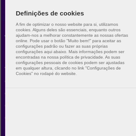
Definições de cookies
A fim de optimizar o nosso website para si, utilizamos
cookies. Alguns deles são essenciais, enquanto outros
ajudam-nos a melhorar constantemente as nossas ofertas
Voleibol de praia Haia
online.
Pode usar o botão "Muito bem!" para aceitar as
configurações padrão ou fazer as suas próprias
configurações aqui abaixo. Mais informações podem ser
Descubra a comunidade do
encontradas na nossa política de privacidade. As suas
configurações pessoais de cookies podem ser ajustadas
voleibol de praia em Haia. Com
em qualquer altura, clicando no link "Configurações de
Cookies" no rodapé do website.
o BeachUp pode ligar-se com
outros jogadores, encontrar
campos na sua cidade, planear
os seus próprios jogos e fazer
novos amigos.