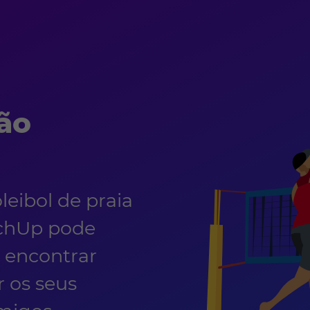
São
eibol de praia
achUp pode
, encontrar
 os seus