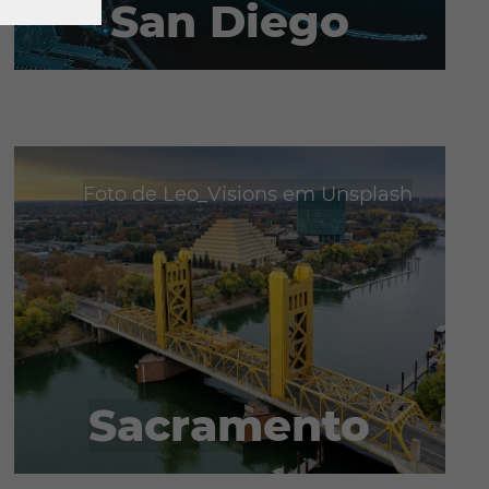
San Diego
dade
treio dos
e
Foto de
Leo_Visions
em
Unsplash
Sacramento