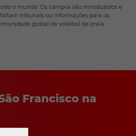
todo o mundo. Os campos são introduzidos e
faltam tribunais ou informações para os
omunidade global de voleibol de praia.
São Francisco na