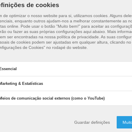
finições de cookies
im de optimizar o nosso website para si, utilizamos cookies. Alguns del
enciais, enquanto outros ajudam-nos a melhorar constantemente as n
tas online.
Pode usar o botão "Muito bem!" para aceitar as configuraç
rão ou fazer as suas próprias configurações aqui abaixo. Mais inform
em ser encontradas na nossa política de privacidade. As suas configu
soais de cookies podem ser ajustadas em qualquer altura, clicando no 
nfigurações de Cookies" no rodapé do website.
Essencial
Foto de
Earl Wilcox
em
Unsplash
Marketing & Estatísticas
sencial
cookies essenciais permitem funções básicas e são necessários para
Meios de comunicação social externos (como o YouTube)
Marketing & Estatísticas
activar
Activar
cionamento do website.
Marketing
&
Os cookies de marketing são utilizados 
Estatísticas
Meios de comunicação social e
activar
Activar
uções afectadas:
terceiros ou editoras para exibir publici
Meios
(como o YouTube)
Guardar definições
Muit
de
personalizada. Fazem-no através do ras
istema de Gestão de Conteúdos
comunicação
visitantes através de sítios Web.
social
Os cookies de marketing são utilizados 