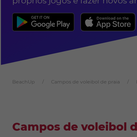
próprios jogos e fazer novos a
BeachUp
Campos de voleibol de praia
Campos de voleibol d