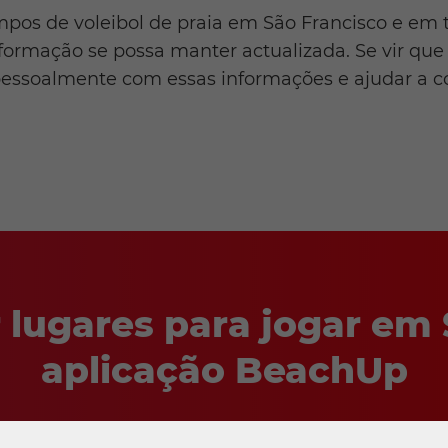
pos de voleibol de praia em São Francisco e em 
formação se possa manter actualizada. Se vir que 
 pessoalmente com essas informações e ajudar a c
 lugares para jogar em 
aplicação BeachUp