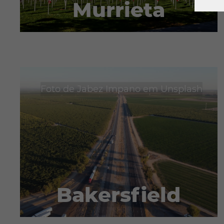
Murrieta
Foto de
Jabez Impano
em
Unsplash
Bakersfield