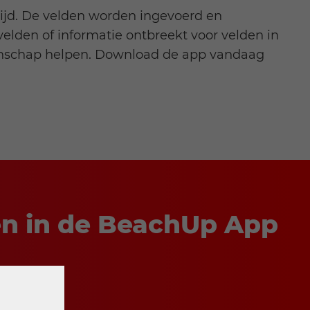
ijd. De velden worden ingevoerd en
velden of informatie ontbreekt voor velden in
eenschap helpen. Download de app vandaag
en in de BeachUp App