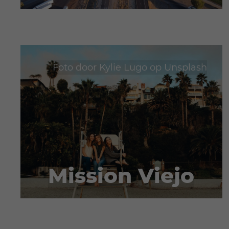
Foto door
Kylie Lugo
op
Unsplash
Mission Viejo