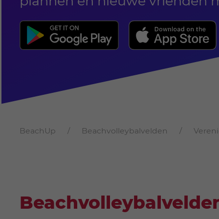
plannen en nieuwe vrienden 
BeachUp
Beachvolleybalvelden
Veren
Beachvolleybalvelden