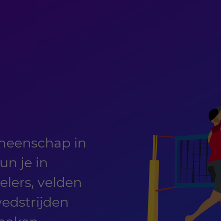
n
meenschap in
n je in
lers, velden
wedstrijden