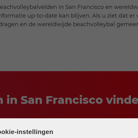
beachvolleybalvelden in San Francisco en wereldw
rmatie up-to-date kan blijven. Als u ziet dat er 
 bijdragen en de wereldwijde beachvolleybal gem
n in San Francisco vind
okie-instellingen