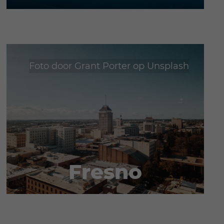
se
Foto door
Grant Porter
op
Unsplash
Fresno