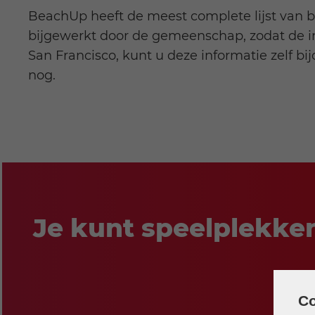
BeachUp heeft de meest complete lijst van 
bijgewerkt door de gemeenschap, zodat de info
San Francisco, kunt u deze informatie zelf
nog.
Je kunt speelplekke
Co