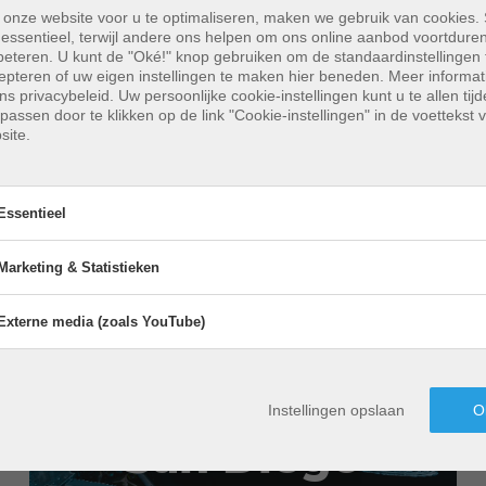
onze website voor u te optimaliseren, maken we gebruik van cookies
n essentieel, terwijl andere ons helpen om ons online aanbod voortdure
beteren.
U kunt de "Oké!" knop gebruiken om de standaardinstellingen 
epteren of uw eigen instellingen te maken hier beneden. Meer informati
ons privacybeleid. Uw persoonlijke cookie-instellingen kunt u te allen tijd
passen door te klikken op de link "Cookie-instellingen" in de voettekst 
site.
Essentieel
Foto door
Daniel Guerra
op
Unsplash
Marketing & Statistieken
sentieel
entiële cookies maken basisfuncties mogelijk en zijn noodzakelijk voor
Externe media (zoals YouTube)
Marketing & Statistieken
ctiveer
Activeer
king van de website.
Marketing
&
Marketingcookies worden door derden 
Statistieken
Externe media (zoals YouTube
ctiveer
Activeer
roffen oplossingen:
uitgevers gebruikt om gepersonaliseer
Externe
Instellingen opslaan
O
media
reclame weer te geven. Zij doen dit do
ontent Management Systeem
Marketingcookies worden door derden 
(zoals
bezoekers op websites te volgen.
San Diego
YouTube)
uitgevers gebruikt om gepersonaliseer
reclame weer te geven. Zij doen dit do
Getroffen oplossingen:
bezoekers op websites te volgen.