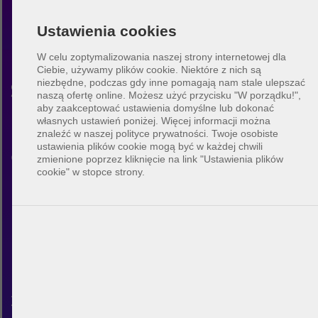
Ustawienia cookies
W celu zoptymalizowania naszej strony internetowej dla
Ciebie, używamy plików cookie. Niektóre z nich są
niezbędne, podczas gdy inne pomagają nam stale ulepszać
Siatkówka plażowa
naszą ofertę online.
Możesz użyć przycisku "W porządku!",
aby zaakceptować ustawienia domyślne lub dokonać
Louisiana
własnych ustawień poniżej. Więcej informacji można
znaleźć w naszej polityce prywatności. Twoje osobiste
ustawienia plików cookie mogą być w każdej chwili
Odkryj społeczność siatkówki
zmienione poprzez kliknięcie na link "Ustawienia plików
cookie" w stopce strony.
plażowej w Louisiana. Z
BeachUp możesz połączyć się z
innymi graczami, znaleźć
boiska w swoim mieście,
zaplanować własne mecze i