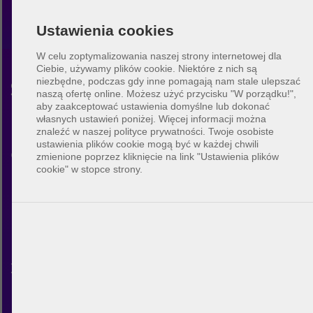
Ustawienia cookies
W celu zoptymalizowania naszej strony internetowej dla
Ciebie, używamy plików cookie. Niektóre z nich są
niezbędne, podczas gdy inne pomagają nam stale ulepszać
Siatkówka plażowa
naszą ofertę online.
Możesz użyć przycisku "W porządku!",
aby zaakceptować ustawienia domyślne lub dokonać
Przylądek Koralowy
własnych ustawień poniżej. Więcej informacji można
znaleźć w naszej polityce prywatności. Twoje osobiste
ustawienia plików cookie mogą być w każdej chwili
Odkryj społeczność siatkówki
zmienione poprzez kliknięcie na link "Ustawienia plików
cookie" w stopce strony.
plażowej w Przylądek
Koralowy. Z BeachUp możesz
połączyć się z innymi graczami,
znaleźć boiska w swoim
mieście, zaplanować własne