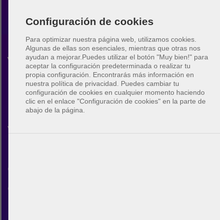
Configuración de cookies
Para optimizar nuestra página web, utilizamos cookies.
Algunas de ellas son esenciales, mientras que otras nos
ayudan a mejorar.
Puedes utilizar el botón "Muy bien!" para
Vóley playa Virginia
aceptar la configuración predeterminada o realizar tu
propia configuración. Encontrarás más información en
Beach
nuestra política de privacidad. Puedes cambiar tu
configuración de cookies en cualquier momento haciendo
clic en el enlace "Configuración de cookies" en la parte de
Descubre la comunidad de
abajo de la página.
voleibol de playa en Virginia
Beach. Con BeachUp puedes
conectar con otros jugadores,
encontrar pistas en tu ciudad,
planificar tus propios partidos