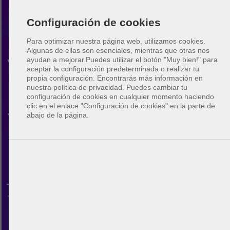
Configuración de cookies
Para optimizar nuestra página web, utilizamos cookies.
Algunas de ellas son esenciales, mientras que otras nos
ayudan a mejorar.
Puedes utilizar el botón "Muy bien!" para
Vóley playa Indianapolis
aceptar la configuración predeterminada o realizar tu
propia configuración. Encontrarás más información en
nuestra política de privacidad. Puedes cambiar tu
Descubre la comunidad de
configuración de cookies en cualquier momento haciendo
clic en el enlace "Configuración de cookies" en la parte de
voleibol de playa en
abajo de la página.
Indianapolis. Con BeachUp
puedes conectar con otros
jugadores, encontrar pistas en
tu ciudad, planificar tus
propios partidos y hacer