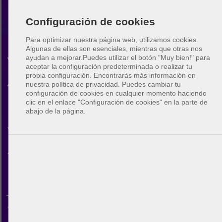
Configuración de cookies
Para optimizar nuestra página web, utilizamos cookies.
Algunas de ellas son esenciales, mientras que otras nos
ayudan a mejorar.
Puedes utilizar el botón "Muy bien!" para
Vóley playa Bremen;
aceptar la configuración predeterminada o realizar tu
propia configuración. Encontrarás más información en
Alemania
nuestra política de privacidad. Puedes cambiar tu
configuración de cookies en cualquier momento haciendo
clic en el enlace "Configuración de cookies" en la parte de
Descubre la comunidad de
abajo de la página.
voleibol de playa en Bremen;
Alemania . Con BeachUp
puedes conectar con otros
jugadores, encontrar pistas en
tu ciudad, planificar tus