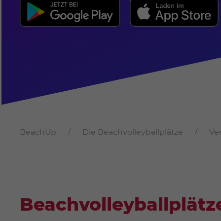
BeachUp
Die Beachvolleyballplätze
Ve
Beachvolleyballplätz