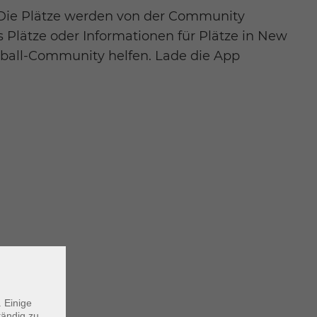
. Die Plätze werden von der Community
ss Plätze oder Informationen für Plätze in New
yball-Community helfen. Lade die App
 Einige
tändig zu