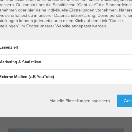
bessern.
Du kannst über die Schaltfläche "Geht klar!" die Standardeins
rnehmen oder hier deine individuelle Einstellungen vornehmen. Näher
weise erhaltest du in unserer Datenschutzerklärung. Deine persönliche
stellungen können jederzeit durch einen Klick auf den Link "Cookie-
stellungen" im Footer unserer Website angepasst werden.
ew Haven findest du in 
Essenziell
Marketing & Statistiken
senziell
enzielle Cookies ermöglichen grundlegende Funktionen und sind für di
Externe Medien (z.B YouTube)
Marketing & Statistiken
ktiviert
Aktiviert
wandfreie Funktion der Website erforderlich.
Marketing
&
Statistik-Cookies erfassen Information
Statistiken
Externe Medien (z.B YouTube)
ktiviert
Aktiviert
roffene Anwendungen:
anonym. Diese Informationen helfen u
Externe
Aktuelle Einstellungen speichern
Geht
Medien
verstehen, wie unsere Besucher unser
ontent Management System
Statistik-Cookies erfassen Information
(z.B
Website nutzen um diese stetig zu ver
YouTube)
anonym. Diese Informationen helfen u
verstehen, wie unsere Besucher unser
Betroffene Anwendungen:
Website nutzen um diese stetig zu ver
Google Analytics