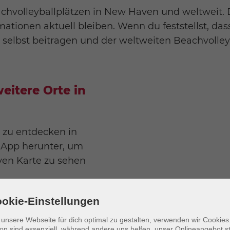
eachvolleyballplätzen in New Haven und weltweit
mationen aktuell bleiben. Wenn du feststellst, da
 selbst beitragen und der weltweiten Beachvolle
eitere Orte in
e zu entdecken in
 App herunter, um
iven Karte zu sehen
okie-Einstellungen
unsere Webseite für dich optimal zu gestalten, verwenden wir Cookies.
on sind essenziell, während andere uns helfen, unser Onlineangebot s