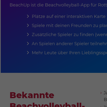
BeachUp ist die Beachvolleyball-App für Rot
Plätze auf einer interaktiven Karte
Spiele mit deinen Freunden zu pl
Zusätzliche Spieler zu finden (wenn
An Spielen anderer Spieler teilne
Mehr Leute über Ihren Lieblingss
Bekannte
J
B
Beachvolleyball-