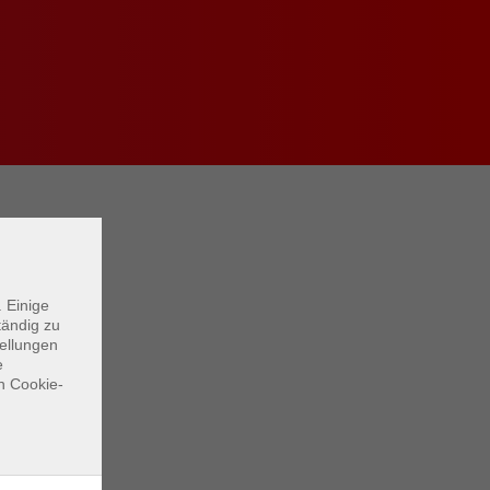
 Einige
tändig zu
tellungen
e
n Cookie-