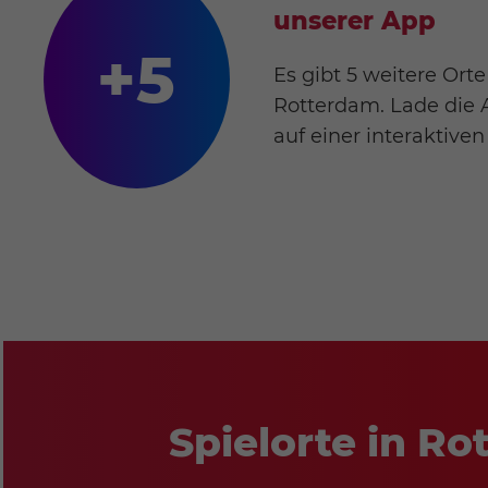
unserer App
+5
Es gibt 5 weitere Ort
Rotterdam. Lade die 
auf einer interaktive
Spielorte in R