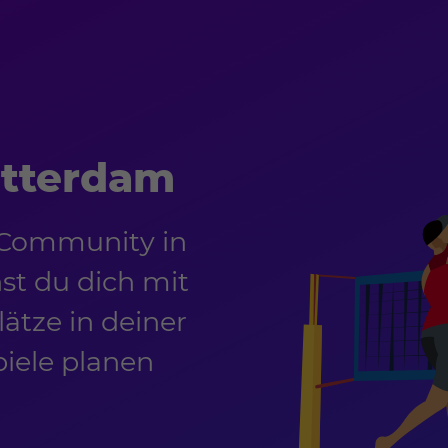
otterdam
-Community in
t du dich mit
ätze in deiner
piele planen