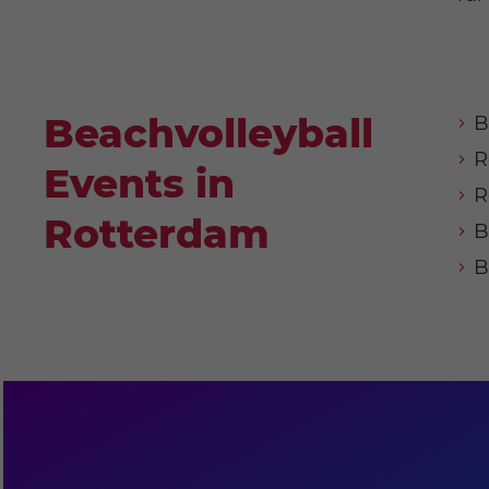
Beachvolleyball
B
R
Events in
R
Rotterdam
B
B