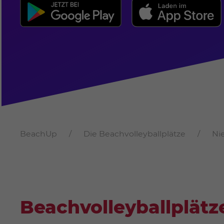
BeachUp
Die Beachvolleyballplätze
Ni
Beachvolleyballplätz