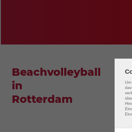
Beachvolleyball
Co
in
Um 
dav
ver
Rotterdam
übe
Hin
Ein
Ein