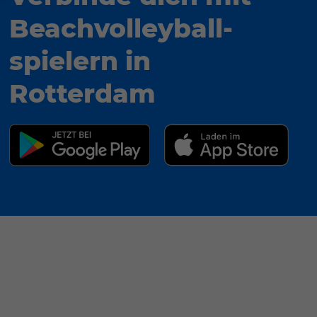
Beachvolleyball­
spielern in
Rotterdam