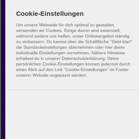
Cookie-Einstellungen
Um unsere Webseite für dich optimal zu gestalten,
verwenden wir Cookies. Einige davon sind essenziell,
während andere uns helfen, unser Onlineangebot ständig
Beachvolleyball Genua
zu verbessern.
Du kannst über die Schaltfläche "Geht klar!"
die Standardeinstellungen übernehmen oder hier deine
individuelle Einstellungen vornehmen. Nähere Hinweise
Entdecke die Beachvolleyball-
erhaltest du in unserer Datenschutzerklärung. Deine
persönlichen Cookie-Einstellungen können jederzeit durch
Community in Genua. Mit
einen Klick auf den Link "Cookie-Einstellungen" im Footer
unserer Website angepasst werden.
BeachUp kannst du dich mit
anderen Spielern verbinden,
Plätze in deiner Stadt finden,
deine eigenen Spiele planen
und neue Freunde finden.