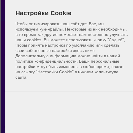
Настройки Cookie
Чтобы оптимизировать наш сайт для Вас, мы
используем куки-файлы. Некоторые из них необходимы,
в то время как другие помогают нам постоянно улучшать
Пляжный волейбол Прово
наши cookies.
Вы можете использовать кнопку "Ладно!",
чтобы принять настройки по умолчанию или сделать
свои собственные настройки здесь ниже.
Открой для себя сообщество
Дополнительную информацию можно найти в нашей
политике конфиденциальности. Ваши персональные
пляжного волейбола в Прово. С
настройки могут быть изменены в любое время, нажав
на ссылку "Настройки Cookie" в нижнем колонтитуле
помощью BeachUp ты можешь
сайта.
общаться с другими игроками,
находить площадки в своём
городе, планировать
собственные игры и заводить