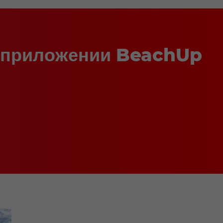
ouTube
в приложении BeachUp