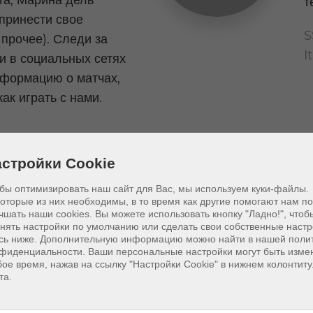
т
принести свое
S
 прочее). Следи за
I
 в социальных сетях
информацию о матчах,
ак играть с нами.
стройки Cookie
rts Volla
бы оптимизировать наш сайт для Вас, мы используем куки-файлы.
оторые из них необходимы, в то время как другие помогают нам п
чшать наши cookies.
Вы можете использовать кнопку "Ладно!", чтоб
 и имеет две
п
нять настройки по умолчанию или сделать свои собственные настр
сь ниже. Дополнительную информацию можно найти в нашей поли
о волейбола и
м
фиденциальности. Ваши персональные настройки могут быть изме
 площадку (на
ое время, нажав на ссылку "Настройки Cookie" в нижнем колонтит
та.