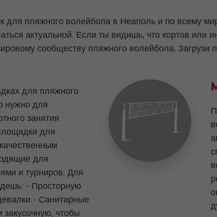
для пляжного волейбола в Неаполь и по всему мир
ться актуальной. Если ты видишь, что кортов или и
ировому сообществу пляжного волейбола. Загрузи п
дках для пляжного
о нужно для
П
тного занятия
в
 площадки для
а
 качественным
с
ходящие для
в
ьями и турниров. Для
р
йдешь: - Просторную
о
девалки - Санитарные
д
и закусочную, чтобы