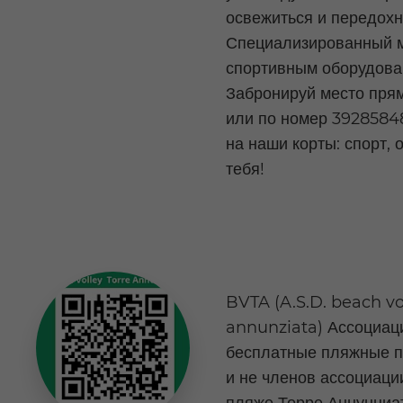
освежиться и передохну
Специализированный м
спортивным оборудова
Забронируй место пря
или по номер 39285848
на наши корты: спорт, 
тебя!
BVTA (A.S.D. beach vol
annunziata) Ассоциац
бесплатные пляжные п
и не членов ассоциаци
пляже Торре Аннунциа