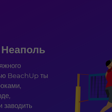
 Неаполь
яжного
щью BeachUp ты
роками,
оде,
и заводить