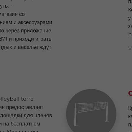
п
ть. -
К
агазин со
у
нием и аксессуарами
з
мо через приложение
h
71 и приходи играть
отдых и веселье ждут
V
leyball torre
ия предоставляет
К
лощадки для членов
к
и на бесплатном
п
та, Марина дель