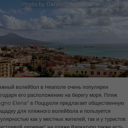
Photo by
Danilo D'Agostino
on
Unsplash
яжный волейбол в Неаполе очень популярен
годаря его расположению на берегу моря. Пляж
agno Elena" в Поццуоли предлагает общественную
щадку для пляжного волейбола и пользуется
улярностью как у местных жителей, так и у туристов.
астливой деревне" на пляже Варкатуро также есть