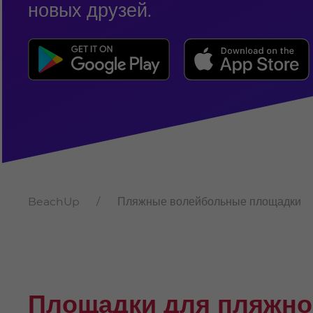
новых друзей.
BeachUp
Пляжные волейбольные площадки
Площадки для пляжно