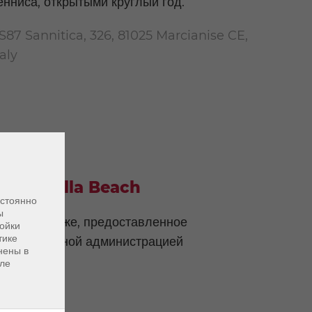
енниса, открытыми круглый год.
S87 Sannitica, 326, 81025 Marcianise CE,
taly
Mappatella Beach
остоянно
ы
оле на пляже, предоставленное
ойки
тике
униципальной администрацией
нены в
уле