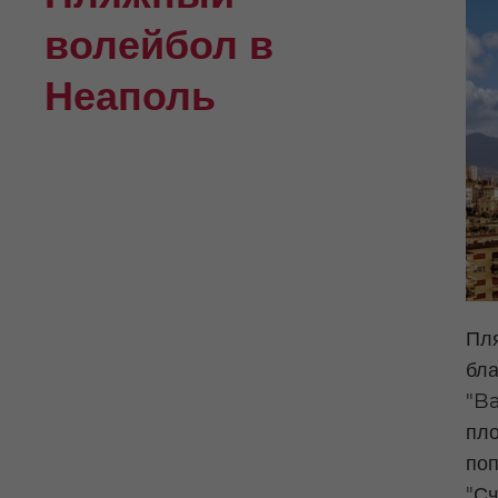
волейбол в
Неаполь
Пл
бла
"B
пло
поп
"Сч