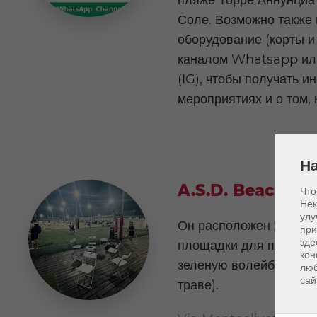
Соле. Возможно также 
оборудование (корты и
каналом Whatsapp или
(IG), чтобы получать 
мероприятиях и о том, к
На
A.S.D. Beach Spo
Что
Нек
улу
Он расположен в Волле
при
зде
площадки для пляжног
кон
зеленую волейбольную
люб
сай
траве).