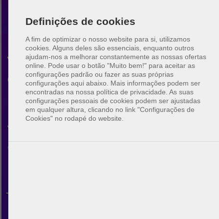
Definições de cookies
A fim de optimizar o nosso website para si, utilizamos
cookies. Alguns deles são essenciais, enquanto outros
ajudam-nos a melhorar constantemente as nossas ofertas
Voleibol de praia
online.
Pode usar o botão "Muito bem!" para aceitar as
configurações padrão ou fazer as suas próprias
Charleston
configurações aqui abaixo. Mais informações podem ser
encontradas na nossa política de privacidade. As suas
configurações pessoais de cookies podem ser ajustadas
Descubra a comunidade do
em qualquer altura, clicando no link "Configurações de
Cookies" no rodapé do website.
voleibol de praia em
Charleston. Com o BeachUp
pode ligar-se com outros
jogadores, encontrar campos
na sua cidade, planear os seus