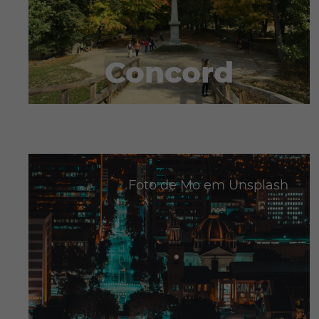
Concord
Foto de
Mo
em
Unsplash