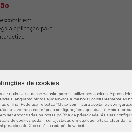
ção
descobrir em
ga a aplicação para
teractivo
finições de cookies
im de optimizar o nosso website para si, utilizamos cookies. Alguns del
enciais, enquanto outros ajudam-nos a melhorar constantemente as n
tas online.
Pode usar o botão "Muito bem!" para aceitar as configuraç
rão ou fazer as suas próprias configurações aqui abaixo. Mais inform
em ser encontradas na nossa política de privacidade. As suas configu
ares para jogar em Sac
soais de cookies podem ser ajustadas em qualquer altura, clicando no 
nfigurações de Cookies" no rodapé do website.