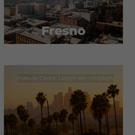
Fresno
Foto de
Cedric Letsch
em
Unsplash