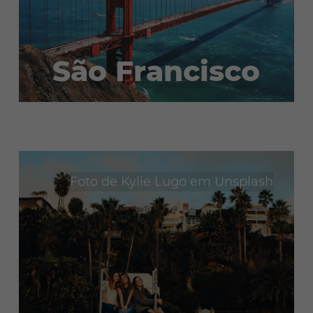
São Francisco
Foto de
Kylie Lugo
em
Unsplash