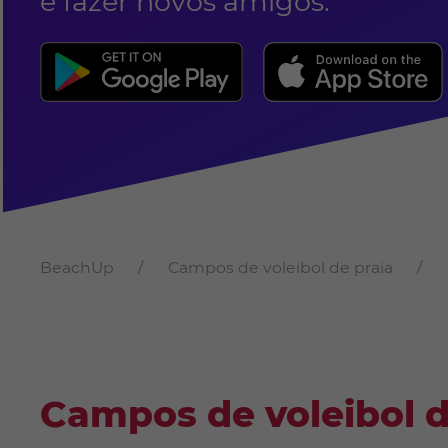
e fazer novos amigos.
BeachUp
Campos de voleibol de praia
Campos de voleibol 