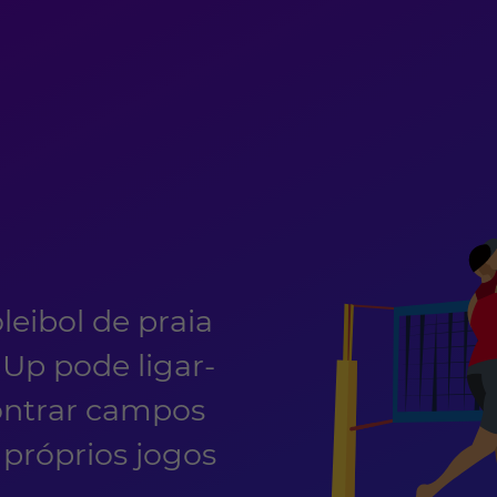
eibol de praia
p pode ligar-
ontrar campos
 próprios jogos