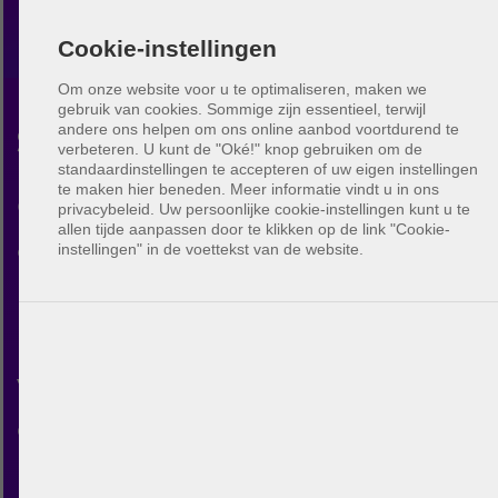
Cookie-instellingen
Om onze website voor u te optimaliseren, maken we
gebruik van cookies. Sommige zijn essentieel, terwijl
andere ons helpen om ons online aanbod voortdurend te
Standvolleybal Zürich
verbeteren.
U kunt de "Oké!" knop gebruiken om de
standaardinstellingen te accepteren of uw eigen instellingen
te maken hier beneden. Meer informatie vindt u in ons
Ontdek de beachvolleybal
privacybeleid. Uw persoonlijke cookie-instellingen kunt u te
allen tijde aanpassen door te klikken op de link "Cookie-
gemeenschap in Zürich. Met
instellingen" in de voettekst van de website.
BeachUp kun je in contact
komen met andere spelers,
velden vinden in jouw stad, je
eigen wedstrijden plannen en
nieuwe vrienden maken.