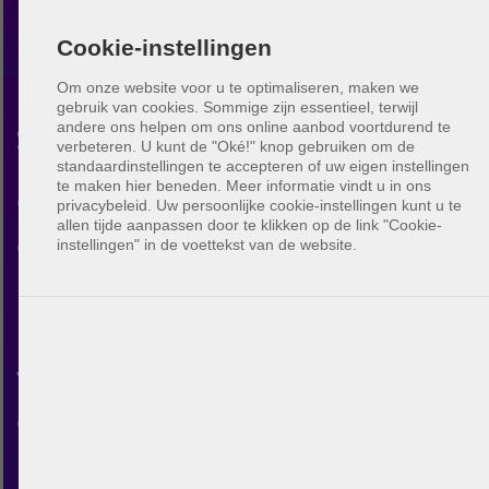
Cookie-instellingen
Om onze website voor u te optimaliseren, maken we
gebruik van cookies. Sommige zijn essentieel, terwijl
andere ons helpen om ons online aanbod voortdurend te
Standvolleybal Toledo
verbeteren.
U kunt de "Oké!" knop gebruiken om de
standaardinstellingen te accepteren of uw eigen instellingen
te maken hier beneden. Meer informatie vindt u in ons
Ontdek de beachvolleybal
privacybeleid. Uw persoonlijke cookie-instellingen kunt u te
allen tijde aanpassen door te klikken op de link "Cookie-
gemeenschap in Toledo. Met
instellingen" in de voettekst van de website.
BeachUp kun je in contact
komen met andere spelers,
velden vinden in jouw stad, je
eigen wedstrijden plannen en
nieuwe vrienden maken.