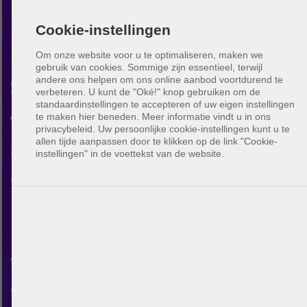
Cookie-instellingen
Om onze website voor u te optimaliseren, maken we
gebruik van cookies. Sommige zijn essentieel, terwijl
andere ons helpen om ons online aanbod voortdurend te
Standvolleybal
verbeteren.
U kunt de "Oké!" knop gebruiken om de
standaardinstellingen te accepteren of uw eigen instellingen
Albuquerque
te maken hier beneden. Meer informatie vindt u in ons
privacybeleid. Uw persoonlijke cookie-instellingen kunt u te
allen tijde aanpassen door te klikken op de link "Cookie-
Ontdek de beachvolleybal
instellingen" in de voettekst van de website.
gemeenschap in Albuquerque.
Met BeachUp kun je in contact
komen met andere spelers,
velden vinden in jouw stad, je
eigen wedstrijden plannen en